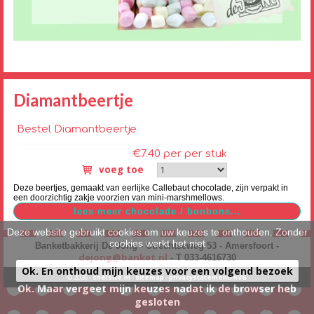
Diamantbeertje
Bestel Diamantbeertje
€7.40 per per stuk
voeg toe
Deze beertjes, gemaakt van eerlijke Callebaut chocolade, zijn verpakt in
een doorzichtig zakje voorzien van mini-marshmellows.
Deze website gebruikt cookies om uw keuzes te onthouden. Zonder
cookies werkt het niet
Banketbakkerij De Jong - Utrechtseweg 53 - Amersfoort -
dejong@banket.nl
- T 033-4616730
Ok. En onthoud mijn keuzes voor een volgend bezoek
© 2026 -
snelsite.nl
-
sitemap
-
privacystatement/AVG
Ok. Maar vergeet mijn keuzes nadat ik de browser heb
gesloten