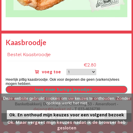
Kaasbroodje
Bestel Kaasbroodje
€2.80
voeg toe
Heerlijk pittig kaasbroodje. Ook voor degenen die geen (varkens)vlees
mogen hebben.
Deze website gebruikt cookies om uw keuzes te onthouden. Zonder
cookies werkt het niet
Banketbakkerij De Jong - Utrechtseweg 53 - Amersfoort -
dejong@banket.nl
- T 033-4616730
Ok. En onthoud mijn keuzes voor een volgend bezoek
© 2026 -
snelsite.nl
-
sitemap
-
privacystatement/AVG
Ok. Maar vergeet mijn keuzes nadat ik de browser heb
gesloten