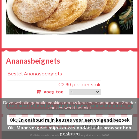
Ananasbeignets
Bestel Ananasbeignets
€2.80 per per stuk
voeg toe
Deze website gebruikt cookies om uw keuzes te onthouden. Zonder
cookies werkt het niet
Ok. En onthoud mijn keuzes voor een volgend bezoek
Banketbakkerij De Jong - Utrechtseweg 53 - Amersfoort -
dejong@banket.nl
- T 033-4616730
Ok. Maar vergeet mijn keuzes nadat ik de browser heb
gesloten
© 2026 -
snelsite.nl
-
sitemap
-
privacystatement/AVG