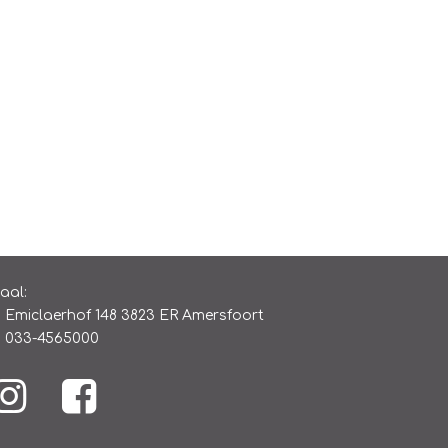
iaal:
Emiclaerhof 148 3823 ER Amersfoort
033-4565000