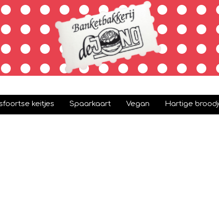
foortse keitjes
Spaarkaart
Vegan
Hartige broodj