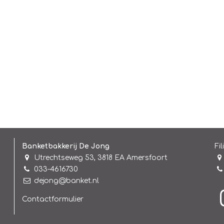
Banketbakkerij De Jong
Fil
Utrechtseweg 53, 3818 EA Amersfoort
033-4616730
dejong@banket.nl
Contactformulier