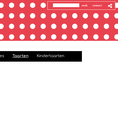
es
Taarten
Kindertaarten