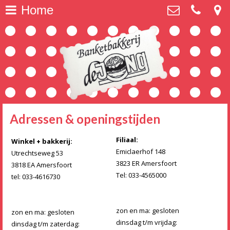
Home
Over ons
>
Banketbakkerij De Jong
Utrechtseweg 53, 3818 EA Amersfoort
Webshop
>
033-4616730
dejong@banket.nl
Amersfoortse keitjes
>
Spaarkaart
>
Adressen & openingstijden
Vegan
>
Filiaal:
Winkel + bakkerij:
Hartige broodjes
>
Emiclaerhof 148
Utrechtseweg 53
3823 ER Amersfoort
3818 EA Amersfoort
Taarten
>
Tel: 033-4565000
tel: 033-4616730
Kindertaarten
>
zon en ma: gesloten
zon en ma: gesloten
dinsdag t/m vrijdag:
dinsdag t/m zaterdag: