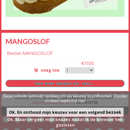
MANGOSLOF
Bestel MANGOSLOF
€17.00
voeg toe
Deze website gebruikt cookies om uw keuzes te onthouden. Zonder
Banketbakkerij De Jong - Utrechtseweg 53 - Amersfoort -
cookies werkt het niet
dejong@banket.nl
- T 033-4616730
© 2026 -
snelsite.nl
-
sitemap
-
privacystatement/AVG
Ok. En onthoud mijn keuzes voor een volgend bezoek
Ok. Maar vergeet mijn keuzes nadat ik de browser heb
gesloten