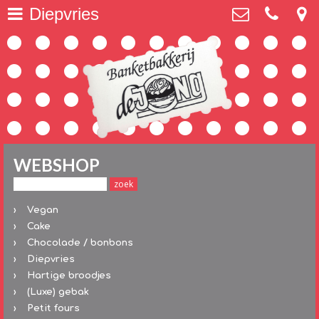
Diepvries
Over ons
>
Banketbakkerij De Jong
Utrechtseweg 53, 3818 EA Amersfoort
Webshop
>
033-4616730
dejong@banket.nl
Amersfoortse keitjes
>
Spaarkaart
>
WEBSHOP
Vegan
>
Hartige broodjes
>
Vegan
Cake
Taarten
>
Chocolade / bonbons
Diepvries
Kindertaarten
>
Hartige broodjes
(Luxe) gebak
Petit fours