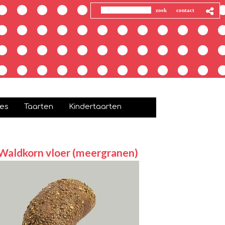
jes
Taarten
Kindertaarten
Waldkorn vloer (meergranen)