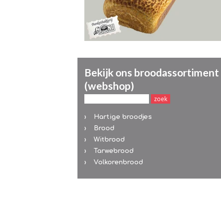
Bekijk ons broodassortiment
(webshop)
Hartige broodjes
Brood
Witbrood
Tarwebrood
Volkorenbrood