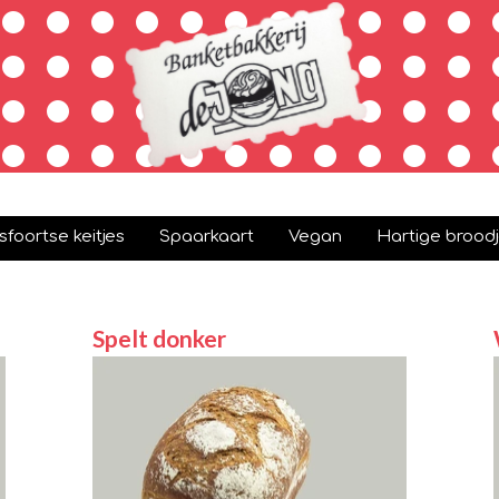
foortse keitjes
Spaarkaart
Vegan
Hartige brood
Spelt donker