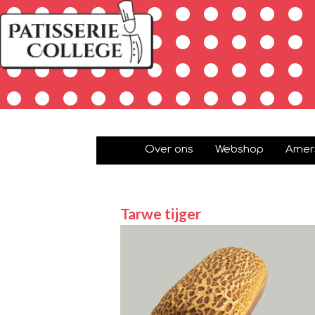
Over ons
Webshop
Amers
Tarwe tijger